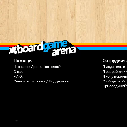
Помощь
Сотруднич
Что такое Арена Настолок?
Я издатель иг
О нас
Я разработчи
F.A.Q.
Я хочу помоч
Свяжитесь с нами / Поддержка
Сообщить об 
Присоединяйте
π