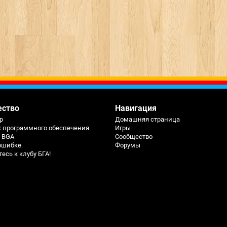
ество
Навигация
р
Домашняя страница
к программного обеспечения
Игры
ь BGA
Сообщество
ошибке
Форумы
сь к клубу БГА!