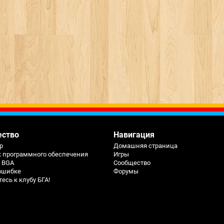
ество
Навигация
р
Домашняя страница
к программного обеспечения
Игры
ь BGA
Сообщество
ошибке
Форумы
сь к клубу БГА!