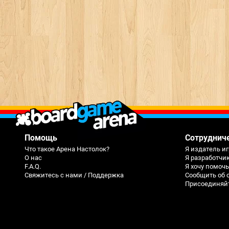
Помощь
Сотруднич
Что такое Арена Настолок?
Я издатель иг
О нас
Я разработчи
F.A.Q.
Я хочу помоч
Свяжитесь с нами / Поддержка
Сообщить об 
Присоединяйте