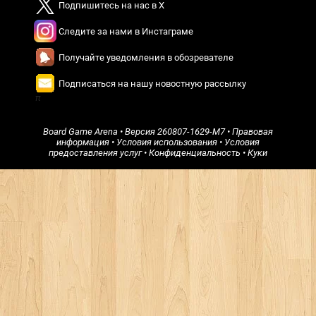
Подпишитесь на нас в X
Следите за нами в Инстаграме
Получайте уведомления в обозревателе
Подписаться на нашу новостную рассылку
π
Board Game Arena
• Версия
260807-1629-M7
•
Правовая
информация
•
Условия использования
•
Условия
предоставления услуг
•
Конфиденциальность
•
Куки