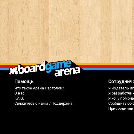
Помощь
Сотруднич
Что такое Арена Настолок?
Я издатель иг
О нас
Я разработчи
F.A.Q.
Я хочу помоч
Свяжитесь с нами / Поддержка
Сообщить об 
Присоединяйте