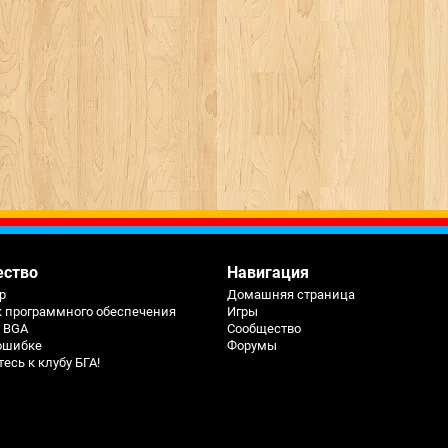
ество
Навигация
р
Домашняя страница
к программного обеспечения
Игры
ь BGA
Сообщество
ошибке
Форумы
сь к клубу БГА!